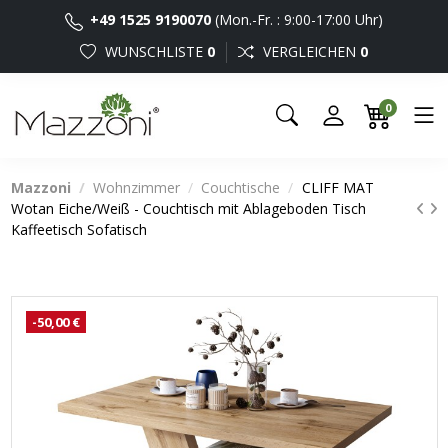
+49 1525 9190070
(Mon.-Fr. : 9:00-17:00 Uhr)
WUNSCHLISTE
0
VERGLEICHEN
0
0
Mazzoni
Wohnzimmer
Couchtische
CLIFF MAT
Wotan Eiche/Weiß - Couchtisch mit Ablageboden Tisch
Kaffeetisch Sofatisch
-50,00 €