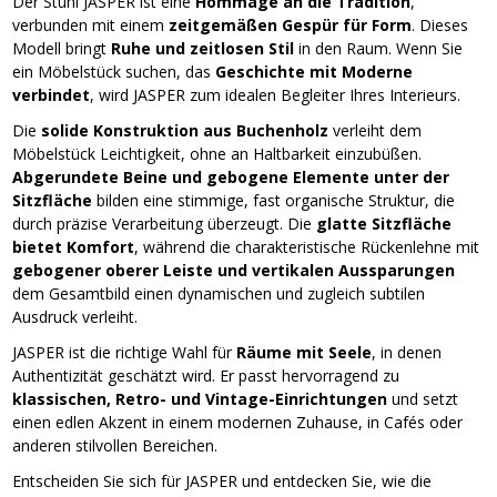
Der Stuhl JASPER ist eine
Hommage an die Tradition
,
verbunden mit einem
zeitgemäßen Gespür für Form
. Dieses
Modell bringt
Ruhe und zeitlosen Stil
in den Raum. Wenn Sie
ein Möbelstück suchen, das
Geschichte mit Moderne
verbindet
, wird JASPER zum idealen Begleiter Ihres Interieurs.
Die
solide Konstruktion aus Buchenholz
verleiht dem
Möbelstück Leichtigkeit, ohne an Haltbarkeit einzubüßen.
Abgerundete Beine und gebogene Elemente unter der
Sitzfläche
bilden eine stimmige, fast organische Struktur, die
durch präzise Verarbeitung überzeugt. Die
glatte Sitzfläche
bietet Komfort
, während die charakteristische Rückenlehne mit
gebogener oberer Leiste und vertikalen Aussparungen
dem Gesamtbild einen dynamischen und zugleich subtilen
Ausdruck verleiht.
JASPER ist die richtige Wahl für
Räume mit Seele
, in denen
Authentizität geschätzt wird. Er passt hervorragend zu
klassischen, Retro- und Vintage-Einrichtungen
und setzt
einen edlen Akzent in einem modernen Zuhause, in Cafés oder
anderen stilvollen Bereichen.
Entscheiden Sie sich für JASPER und entdecken Sie, wie die