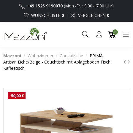
+49 1525 9190070
(Mon.-Fr. : 9:00-17:00 Uhr)
WUNSCHLISTE
0
VERGLEICHEN
0
0
Mazzoni
Wohnzimmer
Couchtische
PRIMA
Artisan Eiche/Beige - Couchtisch mit Ablageboden Tisch
Kaffeetisch
-50,00 €